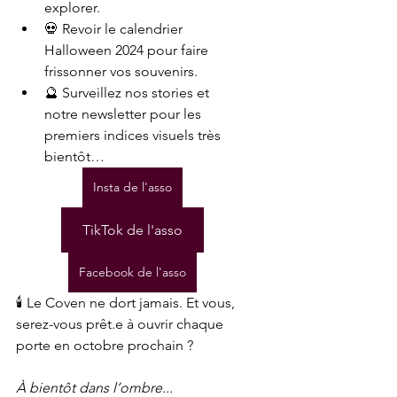
explorer.
💀 Revoir le calendrier 
Halloween 2024 pour faire 
frissonner vos souvenirs.
🔮 Surveillez nos stories et 
notre newsletter pour les 
premiers indices visuels très 
bientôt…
Insta de l'asso
TikTok de l'asso
Facebook de l'asso
🕯️ Le Coven ne dort jamais. Et vous, 
serez-vous prêt.e à ouvrir chaque 
porte en octobre prochain ?
À bientôt dans l’ombre...