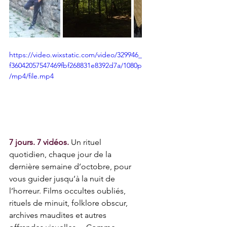
https://video.wixstatic.com/video/329946_
f36042057547469fbf268831e8392d7a/1080p
/mp4/file.mp4
7 jours. 7 vidéos.
 Un rituel 
quotidien, chaque jour de la 
dernière semaine d’octobre, pour 
vous guider jusqu’à la nuit de 
l’horreur. Films occultes oubliés, 
rituels de minuit, folklore obscur, 
archives maudites et autres 