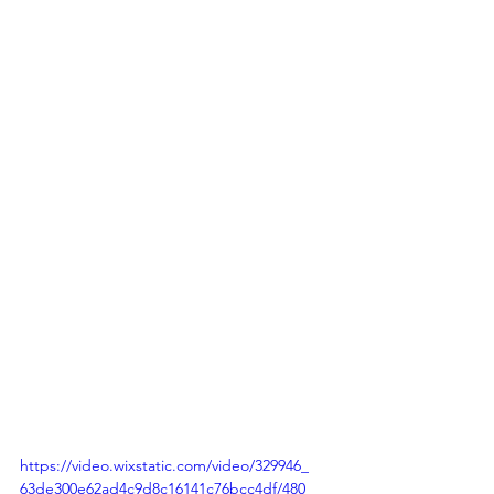
https://video.wixstatic.com/video/329946_
63de300e62ad4c9d8c16141c76bcc4df/480