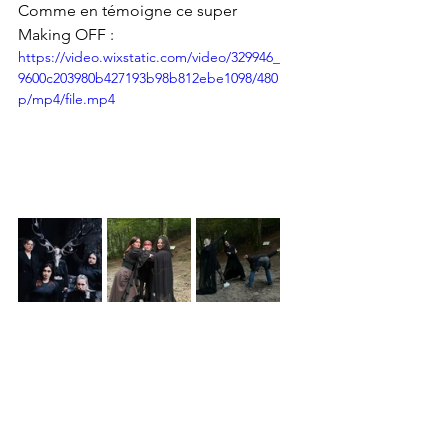
Comme en témoigne ce super 
Making OFF :
https://video.wixstatic.com/video/329946_
9600c203980b427193b98b812ebe1098/480
p/mp4/file.mp4