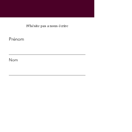
N'hésite pas a nous écrire
Prénom
Nom
E-mail
Message
Envoyer