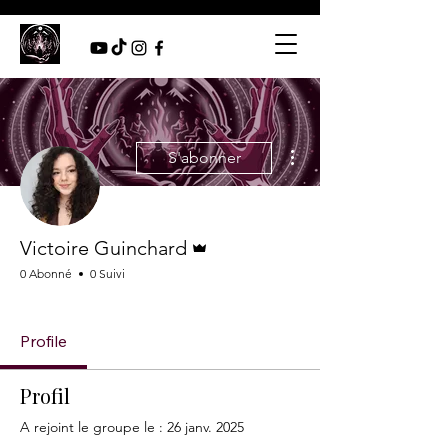
Plus d'actions
S'abonner
Administrateur
Victoire Guinchard
0 Abonné
0 Suivi
Membre bureau
+
4
Profile
Profil
A rejoint le groupe le : 26 janv. 2025