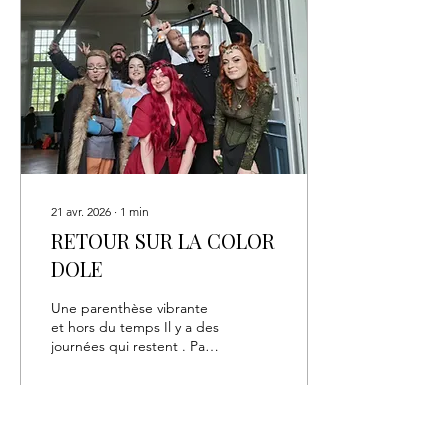
des cadenas qui ont
souffert
psychologiquement… et
vous, au milieu de tout ça,
à fouiller partout avec
l’énergie d’un raton laveur
sous caféine. Et
franchement ?...
21 avr. 2026
∙
1
min
RETOUR SUR LA COLOR
DOLE
Une parenthèse vibrante
et hors du temps Il y a des
journées qui restent . Pas
forcément pour ce qu’on
en attendait, mais pour
tout ce qu’elles finissent
par devenir. Color Dole,
c’était de celles-là. Une
18
0