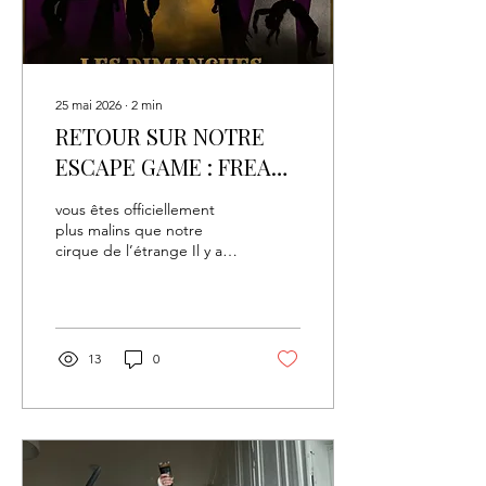
que...
25 mai 2026
∙
2
min
RETOUR SUR NOTRE
ESCAPE GAME : FREAK
SHOW
vous êtes officiellement
plus malins que notre
cirque de l’étrange Il y a
des journées qu’on
prépare pendant des
semaines… et puis il y a
celles qui prennent vie dès
que les premières portes
13
0
grincent. Freak Show,
c’était exactement ça : des
lumières tamisées, des
meubles qui avaient
clairement vu des choses,
des personnages douteux,